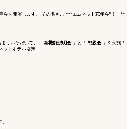
を開催します。 その名も… **“エムネット忘年会”！！**
集まりいただいて、「
新機能説明会
」と「
懇親会
」を実施！
ネットホテル堺東”。
す。