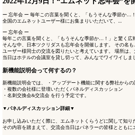
2022年12月9日！“エムネット忘年会”
ー 忘年会 ー 毎年この言葉を聞くと、「もうそんな季節か…！
全国のエムネットユーザー様にお集まりいただいて、...
ー 忘年会 ー
毎年この言葉を聞くと、「もうそんな季節か…！」と驚く広報
そんな中、日本ツクリダスも忘年会を開催します。 その名
ユーザー様同士の交流を図りたいと考えています。 場所は、
当日はホテルの会議室を貸し切って、みんなでワイワイしま
新機能説明会って何するの？
新機能説明会では、 ・アップデート機能に関する弊社からの
・複数の会社様に登壇いただくパネルディスカッション
・名刺交換会&交流会 を行う予定です。
▼パネルディスカッション詳細▼
お申し込みいただく際に、エムネットくらうどに関して知り
その内容を踏まえて、交流会当日はパネラーの皆様とともに