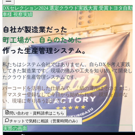
DXセレクション2024 選定
クラウド実践大賞 受賞
トヨタ自動
車様 視察実績
自社が製造業だった
町工場が、自らのために
作った生産管理システム。
私たちはシステム会社ではありません。自らDXを考え実践
してきた製造業です。現場の痛みや工夫を知り抜いて開発し
たクラウド生産管理システムです。
バーコードを活用した仕組みで、「紙の運用はそのままに」
「マスター登録なしで今日から始められる」現場を止めな
い、現場に寄り添う設計です。
問い合わせ・資料請求はこちら
チャットで気軽に相談
（営業時間のみ）
実際の画面