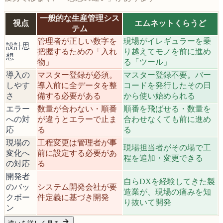
一般的な生産管理シス
視点
エムネットくらうど
テム
管理者が正しい数字を
現場がイレギュラーを乗
設計思
把握するための「入れ
り越えてモノを前に進め
想
物」
る「ツール」
導入の
マスター登録が必須。
マスター登録不要。バー
しやす
導入前に全データを整
コードを発行したその日
さ
備する必要がある
から使い始められる
エラー
数量が合わない・順番
順番を飛ばせる・数量を
への対
が違うとエラーで止ま
合わせなくても前に進め
応
る
る
現場の
工程変更は管理者が事
現場担当者がその場で工
変化へ
前に設定する必要があ
程を追加・変更できる
の対応
る
開発者
自らDXを経験してきた製
のバッ
システム開発会社が要
造業が、現場の痛みを知
クボー
件定義に基づき開発
り抜いて開発
ン