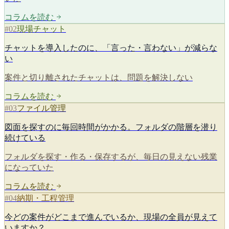
コラムを読む
#
02
現場チャット
チャットを導入したのに、「言った・言わない」が減らな
い
案件と切り離されたチャットは、問題を解決しない
コラムを読む
#
03
ファイル管理
図面を探すのに毎回時間がかかる。フォルダの階層を潜り
続けている
フォルダを探す・作る・保存するが、毎日の見えない残業
になっていた
コラムを読む
#
04
納期・工程管理
今どの案件がどこまで進んでいるか、現場の全員が見えて
いますか？