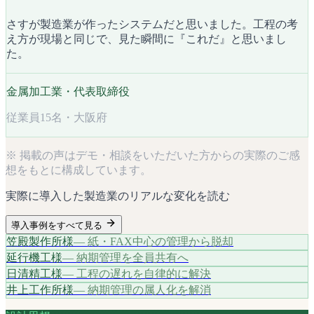
“
さすが製造業が作ったシステムだと思いました。工程の考
え方が現場と同じで、見た瞬間に『これだ』と思いまし
た。
金属加工業・代表取締役
従業員15名・大阪府
※ 掲載の声はデモ・相談をいただいた方からの実際のご感
想をもとに構成しています。
実際に導入した製造業のリアルな変化を読む
導入事例をすべて見る
笠殿製作所様
—
紙・FAX中心の管理から脱却
延行機工様
—
納期管理を全員共有へ
日清精工様
—
工程の遅れを自律的に解決
井上工作所様
—
納期管理の属人化を解消