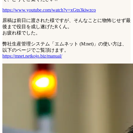
https://www.youtube.com/watch?v=xGtn3kiwzco
原稿は前日に渡された様ですが、そんなことに物怖じせず最
後まで役目を成し遂げたRくん。
お疲れ様でした。
弊社生産管理システム「エムネット (M:net)」の使い方は、
以下のページでご覧頂けます。
https://mnet.netkojo.biz/manual/