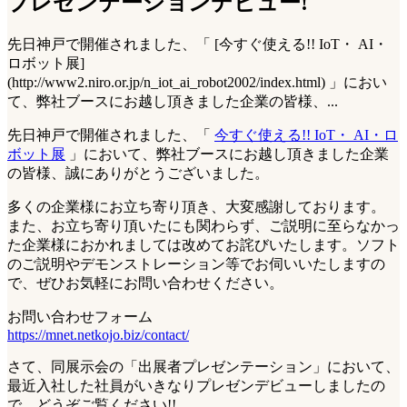
プレゼンテーションデビュー!
先日神戸で開催されました、「 [今すぐ使える!! IoT・ AI・
ロボット展]
(http://www2.niro.or.jp/n_iot_ai_robot2002/index.html) 」におい
て、弊社ブースにお越し頂きました企業の皆様、...
先日神戸で開催されました、「
今すぐ使える!! IoT・ AI・ロ
ボット展
」において、弊社ブースにお越し頂きました企業
の皆様、誠にありがとうございました。
多くの企業様にお立ち寄り頂き、大変感謝しております。
また、お立ち寄り頂いたにも関わらず、ご説明に至らなかっ
た企業様におかれましては改めてお詫びいたします。ソフト
のご説明やデモンストレーション等でお伺いいたしますの
で、ぜひお気軽にお問い合わせください。
お問い合わせフォーム
https://mnet.netkojo.biz/contact/
さて、同展示会の「出展者プレゼンテーション」において、
最近入社した社員がいきなりプレゼンデビューしましたの
で、どうぞご覧ください!!