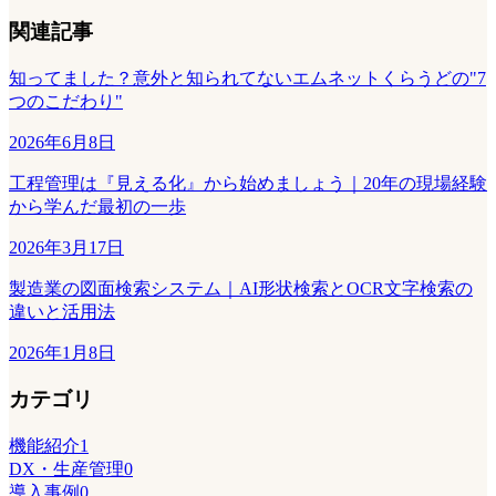
関連記事
知ってました？意外と知られてないエムネットくらうどの"7
つのこだわり"
2026年6月8日
工程管理は『見える化』から始めましょう｜20年の現場経験
から学んだ最初の一歩
2026年3月17日
製造業の図面検索システム｜AI形状検索とOCR文字検索の
違いと活用法
2026年1月8日
カテゴリ
機能紹介
1
DX・生産管理
0
導入事例
0