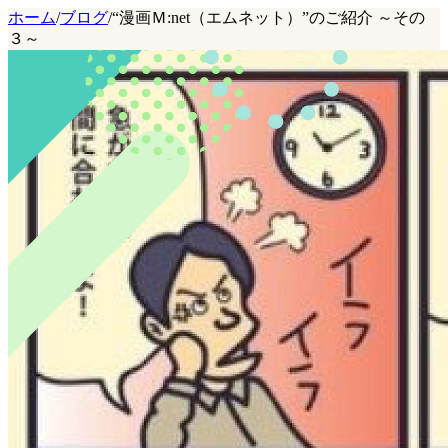
ホーム
/
ブログ
/
“漫画Ｍ:net（エムネット）”のご紹介 ～その
３～