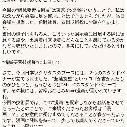
今回の“機械要素技術展”は東京での開催ということで、私は
残念ながら会場に足を運ぶことはできませんでしたが、当日
会場を担当した、角野社長、西田取締役にお話を伺いまし
た。
当日の様子はもちろん、こういった展示会に出展する際に留
意する点や、出展者は来場者にどんなことを感じているのか
なども取材いたしましたので、参考にしていただけるとうれ
しいです。
“機械要素技術展”に出展して
さて、今回日本ツクリダスのブースには、２つのスタンドバ
ナーが立てられました。“超速旋盤”というロゴが書かれたも
のがひとつと、もうひとつは“M:net”のスタンドバナーで
す。その横には、皆様おなじみM:net漫画が置かれています
ね。
今回の技術展では、この“漫画”を配布しながらお話をさせて
もらったとのことで、ご来場くださったお客様は「漫
画！？」と好意的に受け止めてくださることが多かったよう
です。漫画に興味を持って、少しでも読んでくださっていた
らうれしい限りです。