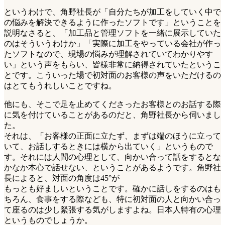
というわけで、角野社長が「自分たちが加工をしていく中で
の悩みを解決できるように作ったソフトです」ということを
説明なさると、「加工品と管理ソフトを一緒に展示していた
のはそういうわけか」「実際に加工をやっている会社が作っ
たソフトなので、現場の悩みが理解されていてわかりやす
い」という声をもらい、皆様非常に納得されていたというこ
とです。こういった場で初対面のお客様の声をいただけるの
はとてもうれしいことですね。
他にも、そこで足を止めてくださったお客様とのお話する際
に気を付けていることがあるのだと、角野社長から伺いまし
た。
それは、「お客様の正面に立たず、まずは端のほうに立って
いて、お話しするときには横から出ていく」というもので
す。それには人間の心理として、向かい合って話をするとな
かなか本心で話せない、ということがあるようです。角野社
長によると、対面の角度は45°が
もっとも好ましいということです。確かに話しをするのはも
ちろん、食事をする際なども、特に初対面の人と向かい合っ
て座るのは少し緊張する気がしますよね。日本人特有の心理
というものでしょうか。