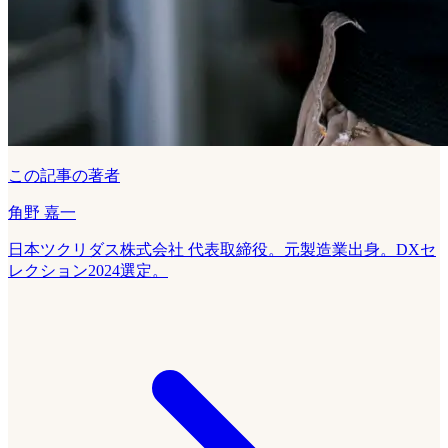
この記事の著者
角野 嘉一
日本ツクリダス株式会社 代表取締役。元製造業出身。DXセ
レクション2024選定。